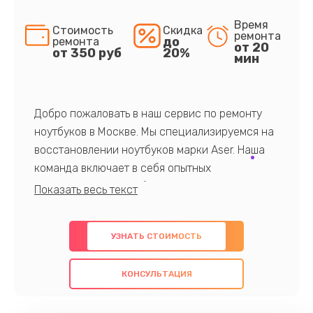
Время
Стоимость
Скидка
ремонта
до
ремонта
от 20
от 350 руб
20%
мин
Добро пожаловать в наш сервис по ремонту
ноутбуков в Москве. Мы специализируемся на
восстановлении ноутбуков марки Aser. Наша
команда включает в себя опытных
профессионалов с обширными знаниями и
многолетним опытом в данной области. Мы
предлагаем быстрый и качественный ремонт с
УЗНАТЬ СТОИМОСТЬ
использованием оригинальных компонентов, а
также гарантируем качество всех
КОНСУЛЬТАЦИЯ
проведенных работ. Наша цель - предоставить
клиентам надежное и профессиональное