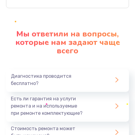
Заказать
Ремонт материнской платы
4500 руб.
Мы ответили на вопросы,
Заказать
которые нам задают чаще
всего
Профилактическая чистка
1000 руб.
Заказать
Диагностика проводится
бесплатно?
Прошивка BIOS
1920 руб.
Есть ли гарантия на услуги
Заказать
ремонта и на используемые
при ремонте комплектующие?
Замена северного моста
1440 руб.
Стоимость ремонта может