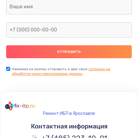
Ремонт капиллярной трубки
400 руб.
Заказать
Замена блока питания
1000 руб.
Заказать
Нажимая на кнопку отправить я даю свое
согласие на
обработку моих персональных данных.
Прошивка / разблокировка
900 руб.
Заказать
fix-ibp.ru
Ремонт ИБП в Ярославле
Замена термостата
Контактная информация
1200 руб.
Заказать