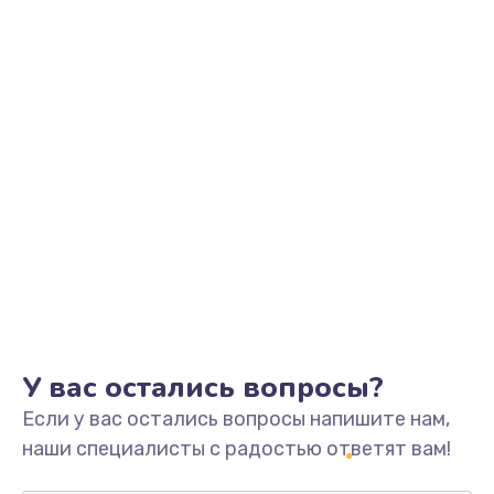
Заказать
Замена видеоадаптера (видеокарты)
1800 руб.
Заказать
Замена, перепайка чипа
1300 руб.
Заказать
Замена HDMI-разъема
650 руб.
Заказать
У вас остались вопросы?
Если у вас остались вопросы напишите нам,
Замена/Pемонт карбюратора
наши специалисты с радостью ответят вам!
1300 руб.
Заказать