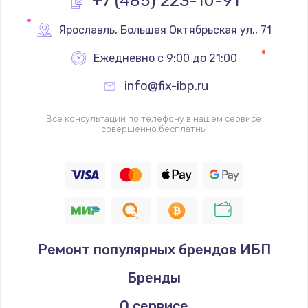
+7 (485) 223-10-91
Замена реле
Ярославль
,
 Большая Октябрьская ул., 71
1000 руб.
Ежедневно с 9:00 до 21:00
Заказать
info@fix-ibp.ru
Замена термопредохранителя
Все консультации по телефону в нашем сервисе
700 руб.
совершенно бесплатны
Заказать
Замена ТЭНа
2500 руб.
Заказать
Ремонт популярных брендов ИБП
Замена шнура
Бренды
1400 руб.
Заказать
О сервисе