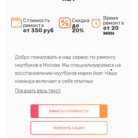
Время
Стоимость
Скидка
ремонта
до
ремонта
от 20
от 350 руб
20%
мин
Добро пожаловать в наш сервис по ремонту
ноутбуков в Москве. Мы специализируемся на
восстановлении ноутбуков марки Aser. Наша
команда включает в себя опытных
профессионалов с обширными знаниями и
многолетним опытом в данной области. Мы
предлагаем быстрый и качественный ремонт с
УЗНАТЬ СТОИМОСТЬ
использованием оригинальных компонентов, а
также гарантируем качество всех
КОНСУЛЬТАЦИЯ
проведенных работ. Наша цель - предоставить
клиентам надежное и профессиональное