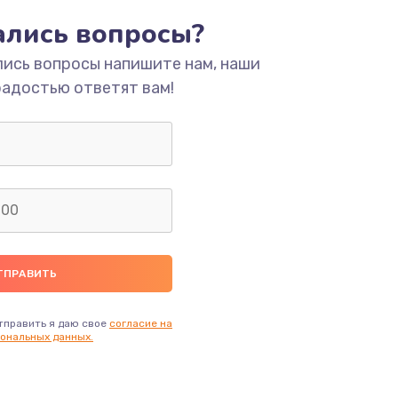
ать
тались вопросы?
лись вопросы напишите нам, наши
ать
радостью ответят вам!
ать
ать
ать
ать
ать
тправить я даю свое
согласие на
ональных данных.
ать