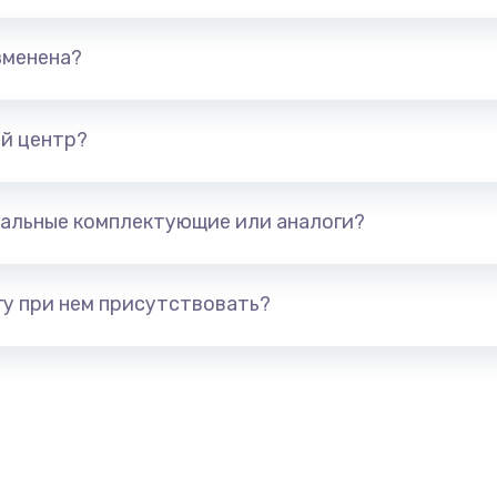
670 руб.
Заказ
зменена?
745 руб.
Заказ
й центр?
сплей
495 руб.
Заказ
альные комплектующие или аналоги?
895 руб.
Заказ
у при нем присутствовать?
1490 руб.
Заказ
650 руб.
Заказ
670 руб.
Заказ