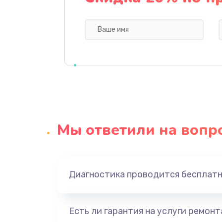
Замена видеокарты
Ремонт цепей питания
Замена жесткого диска
Установка драйверов
Мы ответили на вопр
Замена вебкамеры
Ремонт петель крышки
Диагностика проводится бесплат
Настройка Wi-Fi
Есть ли гарантия на услуги ремон
Замена шим-контроллера