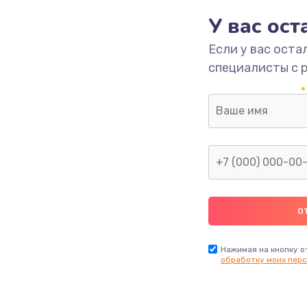
1620 руб.
Заказ
У вас ос
Если у вас оста
1545 руб.
Заказ
специалисты с 
1390 руб.
Заказ
1045 руб.
Заказ
920 руб.
Заказ
2620 руб.
Заказ
1490 руб.
Заказ
Нажимая на кнопку о
обработку моих перс
690 руб.
Заказ