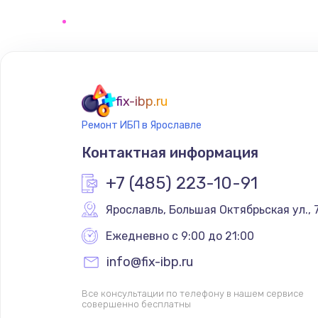
Замена клавиатуры
Замена корпуса
Ремонт видеокарты
fix-ibp.ru
Ремонт ИБП в Ярославле
Контактная информация
+7 (485) 223-10-91
Ярославль
,
 Большая Октябрьская ул., 
Ежедневно с 9:00 до 21:00
info@fix-ibp.ru
Все консультации по телефону в нашем сервисе
совершенно бесплатны