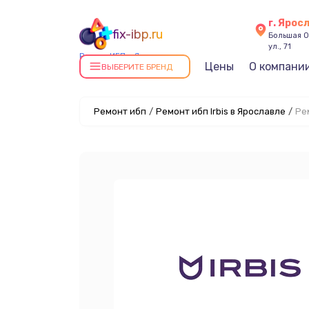
г. Ярос
fix-ibp.ru
Большая О
ул., 71
Ремонт ИБП в Ярославле
Цены
О компани
ВЫБЕРИТЕ БРЕНД
Ремонт ибп
/
Ремонт ибп Irbis в Ярославле
/
Ре