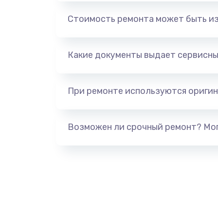
Стоимость ремонта может быть и
Замена вебкамеры
Замена USB порта
Какие документы выдает сервисны
Ремонт разъема питания
При ремонте используются оригин
Ремонт петель крышки
Возможен ли срочный ремонт? Мог
Замена южного моста
Замена северного моста
Замена тачпада
Замена корпуса