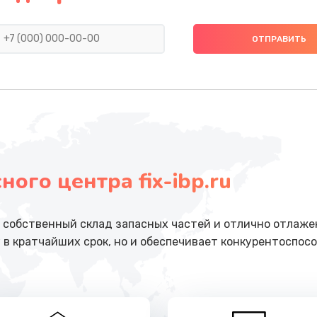
от 1045 руб.
Заказ
от 3900 руб.
Заказ
от 1490 руб.
Заказ
от 1620 руб.
Заказ
ого центра fix-ibp.ru
от 650 руб.
Заказ
от 670 руб.
Заказ
собственный склад запасных частей и отлично отлажен
 в кратчайших срок, но и обеспечивает конкурентоспосо
от 1800 руб.
Заказ
от 3900 руб.
Заказ