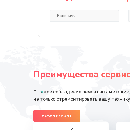
Замена шлейфа матрицы
Замена шим-контроллера
Замена контроллера питания
Замена процессора
Преимущества сервисн
Замена микрофона
Замена динамика
Строгое соблюдение ремонтных методик, 
не только отремонтировать вашу технику
Ремонт видеокарты
НУЖЕН РЕМОНТ
Ремонт цепей питания