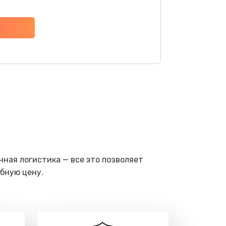
ать
ать
ать
ать
ать
ать
ная логистика — все это позволяет
бную цену.
ать
ать