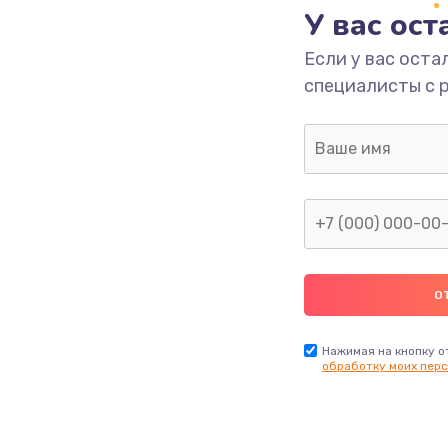
У вас ос
сплей
Если у вас оста
от 495 руб.
Заказ
специалисты с 
от 1490 руб.
Заказ
Нажимая на кнопку о
обработку моих перс