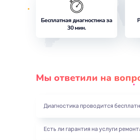
Чистка от пыли
Бесплатная диагностика за
Р
30 мин.
Замена системы охлаждения
Замена аккумулятора
Замена видеокарты
Мы ответили на вопр
Замена термопасты
Замена экрана
Диагностика проводится бесплат
Замена оперативной памяти
Есть ли гарантия на услуги ремон
Замена жесткого диска