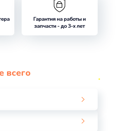
ать
тера
Гарантия на работы и
запчасти - до 3-х лет
ать
ать
ать
е всего
ать
ать
ать
ать