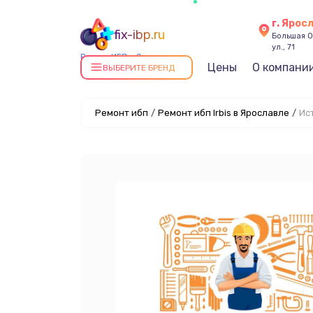
г. Ярос
fix-ibp.ru
Большая О
ул., 71
Ремонт ИБП в Ярославле
Цены
О компани
ВЫБЕРИТЕ БРЕНД
Ремонт ибп
/
Ремонт ибп Irbis в Ярославле
/
Ис