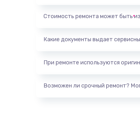
Замена динамика
Стоимость ремонта может быть и
Замена тачпада
Какие документы выдает сервисны
Замена разъёмов (HDMI, DVI, Ди
порта)
При ремонте используются оригин
Замена USB порта
Возможен ли срочный ремонт? Мог
Замена звуковой карты
Замена микрофона
Замена оперативной памяти