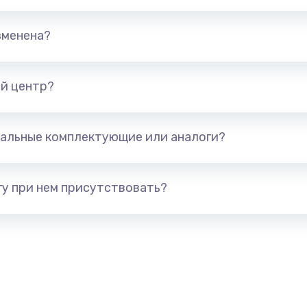
670 руб.
Заказ
зменена?
745 руб.
Заказ
й центр?
сплей
495 руб.
Заказ
альные комплектующие или аналоги?
895 руб.
Заказ
у при нем присутствовать?
1490 руб.
Заказ
650 руб.
Заказ
670 руб.
Заказ