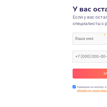
1620 руб.
Заказ
У вас ос
Если у вас оста
1545 руб.
Заказ
специалисты с 
1390 руб.
Заказ
1045 руб.
Заказ
920 руб.
Заказ
2620 руб.
Заказ
1490 руб.
Заказ
Нажимая на кнопку о
обработку моих перс
690 руб.
Заказ