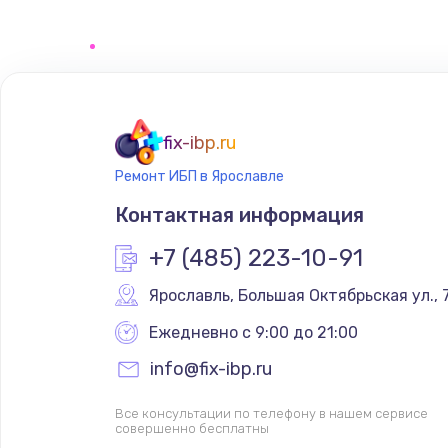
Замена клавиатуры
Замена корпуса
Ремонт видеокарты
fix-ibp.ru
Ремонт ИБП в Ярославле
Контактная информация
+7 (485) 223-10-91
Ярославль
,
 Большая Октябрьская ул., 
Ежедневно с 9:00 до 21:00
info@fix-ibp.ru
Все консультации по телефону в нашем сервисе
совершенно бесплатны