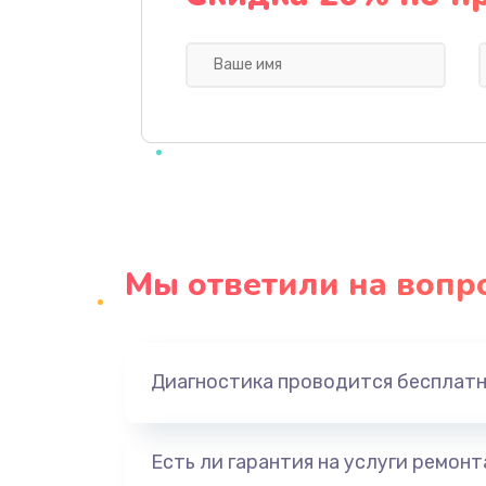
Замена видеокарты
Ремонт цепей питания
Замена жесткого диска
Установка драйверов
Мы ответили на вопр
Замена вебкамеры
Ремонт петель крышки
Диагностика проводится бесплат
Настройка Wi-Fi
Есть ли гарантия на услуги ремон
Замена шим-контроллера