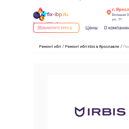
г. Ярос
fix-ibp.ru
Большая О
ул., 71
Ремонт ИБП в Ярославле
Цены
О компани
ВЫБЕРИТЕ БРЕНД
Ремонт ибп
/
Ремонт ибп Irbis в Ярославле
/
По