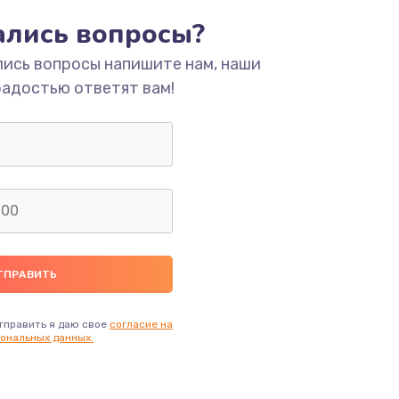
ать
тались вопросы?
лись вопросы напишите нам, наши
ать
радостью ответят вам!
ать
ать
ать
ать
ать
тправить я даю свое
согласие на
ональных данных.
ать