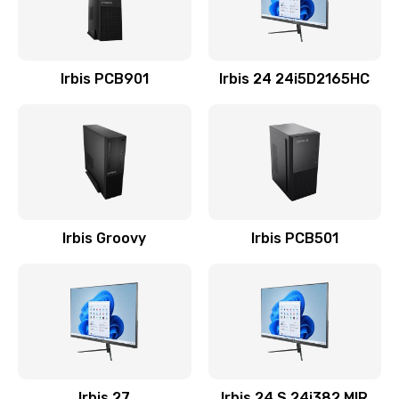
3900 руб.
Заказать
Irbis PCB901
Irbis 24 24i5D2165HC
Замена жесткого диска
545 руб.
Заказать
Установка драйверов
890 руб.
Irbis Groovy
Irbis PCB501
Заказать
Замена вебкамеры
945 руб.
Заказать
Ремонт петель крышки
Irbis 27
Irbis 24 S.24i382.MIR