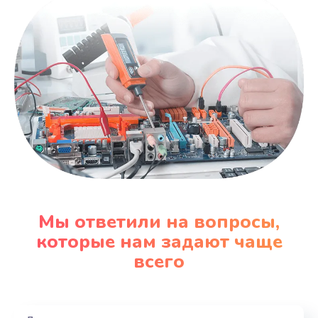
Заказать
Замена SSD
1490 руб.
Заказать
Замена аккумулятора
690 руб.
Заказать
Замена клавиатуры
Мы ответили на вопросы,
660 руб.
которые нам задают чаще
Заказать
всего
Замена корпуса
1045 руб.