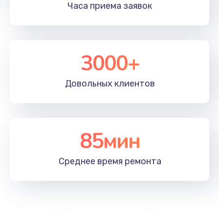
Часа приема
заявок
Замена термопасты
1390 руб.
Заказать
3000+
Замена шлейфа матрицы
Довольных
клиентов
1045 руб.
Заказать
85мин
Замена экрана
920 руб.
Среднее время
ремонта
Заказать
Замена северного моста
2620 руб.