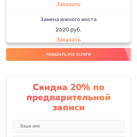
Заказать
Замена южного моста
2620 руб.
Заказать
Чистка от пыли
ПОКАЗАТЬ ВСЕ УСЛУГИ
940 руб.
Заказать
Скидка 20% по
Настройка ОС
предварительной
1060 руб.
записи
Заказать
Настройка BIOS
1490 руб.