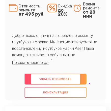
Время
Стоимость
Скидка
ремонта
до
ремонта
от 20
от 495 руб
20%
мин
Добро пожаловать в наш сервис по ремонту
ноутбуков в Москве. Мы специализируемся на
восстановлении ноутбуков марки Aser. Наша
команда включает в себя опытных
профессионалов с обширными знаниями и
многолетним опытом в данной области. Мы
предлагаем быстрый и качественный ремонт с
УЗНАТЬ СТОИМОСТЬ
использованием оригинальных компонентов, а
также гарантируем качество всех
КОНСУЛЬТАЦИЯ
проведенных работ. Наша цель - предоставить
клиентам надежное и профессиональное
обслуживание, удовлетворяя их потребности