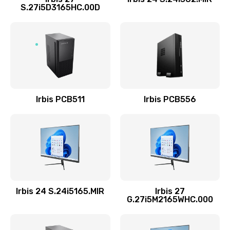
S.27i5D3165HC.00D
1090 руб.
Заказать
Настройка Wi-Fi
695 руб.
Заказать
Irbis PCB511
Irbis PCB556
Замена шим-контроллера
3900 руб.
Заказать
Замена динамика
Irbis 24 S.24i5165.MIR
Irbis 27
670 руб.
G.27i5M2165WHC.000
Заказать