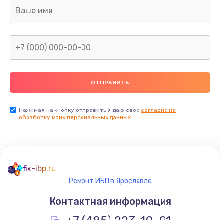
Замена USB порта
895 руб.
Заказать
Замена звуковой карты
1490 руб.
Заказать
Нажимая на кнопку отправить я даю свое
согласие на
обработку моих персональных данных.
Замена микрофона
650 руб.
Заказать
fix-ibp.ru
Ремонт ИБП в Ярославле
Замена оперативной памяти
Контактная информация
670 руб.
Заказать