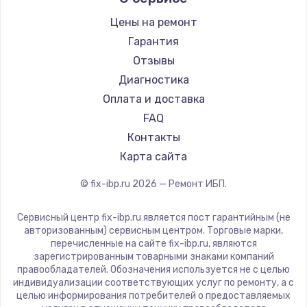
Цены на ремонт
Замена экрана
Гарантия
920 руб.
Отзывы
Заказать
Диагностика
Оплата и доставка
Замена северного моста
FAQ
2620 руб.
Контакты
Заказать
Карта сайта
Замена SSD
© fix-ibp.ru
2026
— Ремонт ИБП.
1490 руб.
Сервисный центр fix-ibp.ru является пост гарантийным (не
Заказать
авторизованным) сервисным центром. Торговые марки,
перечисленные на сайте fix-ibp.ru, являются
Замена аккумулятора
зарегистрированным товарными знаками компаний
правообладателей. Обозначения используется не с целью
690 руб.
индивидуализации соответствующих услуг по ремонту, а с
целью информирования потребителей о предоставляемых
Заказать