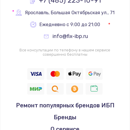
+7 (485) 223-10-91
Замена процессора
Ярославль
,
 Большая Октябрьская ул., 71
1620 руб.
Ежедневно с 9:00 до 21:00
Заказать
info@fix-ibp.ru
Замена системы охлаждения
Все консультации по телефону в нашем сервисе
1545 руб.
совершенно бесплатны
Заказать
Замена термопасты
1390 руб.
Заказать
Ремонт популярных брендов ИБП
Замена шлейфа матрицы
Бренды
1045 руб.
Заказать
О сервисе