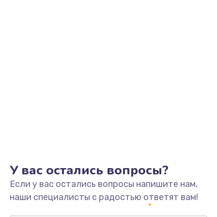
Заказать
Замена шим-контроллера
3900 руб.
Заказать
Замена динамика
670 руб.
Заказать
Замена тачпада
745 руб.
Заказать
У вас остались вопросы?
Если у вас остались вопросы напишите нам,
Замена разъёмов (HDMI, DVI, Дисплей порта)
наши специалисты с радостью ответят вам!
495 руб.
Заказать