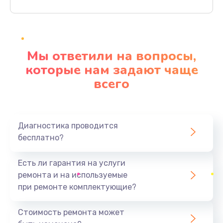
Заказать
Ремонт разъема питания
920 руб.
Мы ответили на вопросы,
Заказать
которые нам задают чаще
всего
Замена видеокарты
2385 руб.
Заказать
Диагностика проводится
бесплатно?
Ремонт цепей питания
3900 руб.
Есть ли гарантия на услуги
Заказать
ремонта и на используемые
при ремонте комплектующие?
Замена жесткого диска
545 руб.
Стоимость ремонта может