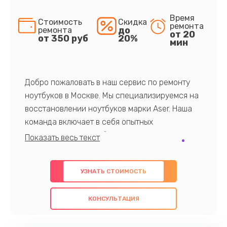
Время
Стоимость
Скидка
ремонта
до
ремонта
от 20
от 350 руб
20%
мин
Добро пожаловать в наш сервис по ремонту
ноутбуков в Москве. Мы специализируемся на
восстановлении ноутбуков марки Aser. Наша
команда включает в себя опытных
профессионалов с обширными знаниями и
многолетним опытом в данной области. Мы
предлагаем быстрый и качественный ремонт с
УЗНАТЬ СТОИМОСТЬ
использованием оригинальных компонентов, а
также гарантируем качество всех
КОНСУЛЬТАЦИЯ
проведенных работ. Наша цель - предоставить
клиентам надежное и профессиональное