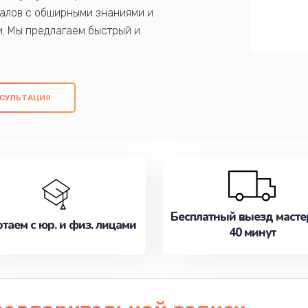
алов с обширными знаниями и
и. Мы предлагаем быстрый и
ем оригинальных компонентов, а также
ых работ. Наша цель - предоставить
ое обслуживание, удовлетворяя их
СУЛЬТАЦИЯ
медлите записаться на ремонт уже
Бесплатный выезд масте
таем с юр. и физ. лицами
40 минут