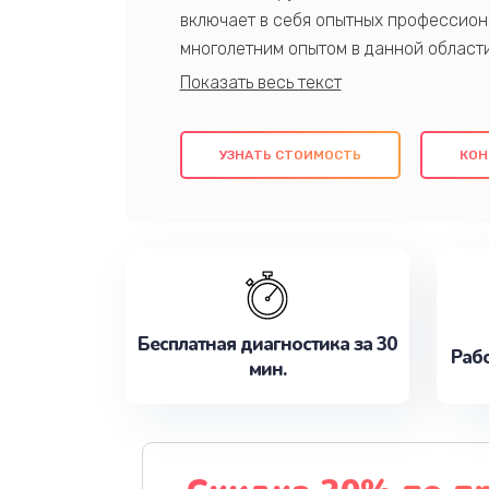
включает в себя опытных профессион
многолетним опытом в данной област
качественный ремонт с использовани
гарантируем качество всех проведенн
клиентам надежное и профессиональн
УЗНАТЬ СТОИМОСТЬ
КОН
потребности наилучшим образом. Не 
сейчас!
Бесплатная диагностика за 30
Рабо
мин.