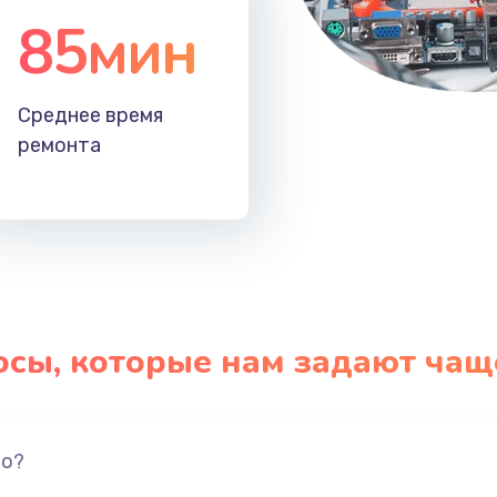
85мин
Среднее время
ремонта
осы, которые нам задают чащ
но?