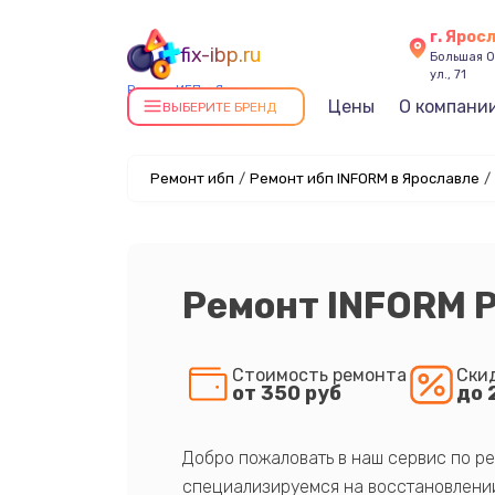
г. Ярос
fix-ibp.ru
Большая О
ул., 71
Ремонт ИБП в Ярославле
Цены
О компани
ВЫБЕРИТЕ БРЕНД
Ремонт ибп
/
Ремонт ибп INFORM в Ярославле
/
Ремонт INFORM P
Стоимость ремонта
Ски
от 350 руб
до 
Добро пожаловать в наш сервис по ре
специализируемся на восстановлении