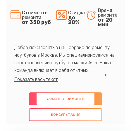
Время
Стоимость
Скидка
ремонта
до
ремонта
от 20
от 350 руб
20%
мин
Добро пожаловать в наш сервис по ремонту
ноутбуков в Москве. Мы специализируемся на
восстановлении ноутбуков марки Aser. Наша
команда включает в себя опытных
профессионалов с обширными знаниями и
многолетним опытом в данной области. Мы
предлагаем быстрый и качественный ремонт с
УЗНАТЬ СТОИМОСТЬ
использованием оригинальных компонентов, а
также гарантируем качество всех
КОНСУЛЬТАЦИЯ
проведенных работ. Наша цель - предоставить
клиентам надежное и профессиональное