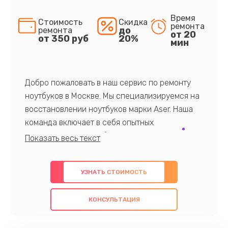
Время
Стоимость
Скидка
ремонта
до
ремонта
от 20
от 350 руб
20%
мин
Добро пожаловать в наш сервис по ремонту
ноутбуков в Москве. Мы специализируемся на
восстановлении ноутбуков марки Aser. Наша
команда включает в себя опытных
профессионалов с обширными знаниями и
многолетним опытом в данной области. Мы
предлагаем быстрый и качественный ремонт с
УЗНАТЬ СТОИМОСТЬ
использованием оригинальных компонентов, а
также гарантируем качество всех
КОНСУЛЬТАЦИЯ
проведенных работ. Наша цель - предоставить
клиентам надежное и профессиональное