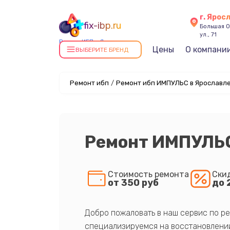
г. Ярос
fix-ibp.ru
Большая О
ул., 71
Ремонт ИБП в Ярославле
Цены
О компани
ВЫБЕРИТЕ БРЕНД
Ремонт ибп
/
Ремонт ибп ИМПУЛЬС в Ярославл
Ремонт ИМПУЛЬС
Стоимость ремонта
Ски
от 350 руб
до 
Добро пожаловать в наш сервис по ре
специализируемся на восстановлении