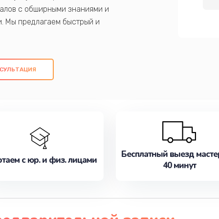
алов с обширными знаниями и
и. Мы предлагаем быстрый и
ем оригинальных компонентов, а также
ых работ. Наша цель - предоставить
ое обслуживание, удовлетворяя их
СУЛЬТАЦИЯ
медлите записаться на ремонт уже
Бесплатный выезд масте
таем с юр. и физ. лицами
40 минут