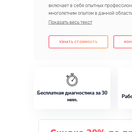
включает в себя опытных профессион
многолетним опытом в данной област
качественный ремонт с использовани
гарантируем качество всех проведенн
клиентам надежное и профессиональн
УЗНАТЬ СТОИМОСТЬ
КОН
потребности наилучшим образом. Не 
сейчас!
Бесплатная диагностика за 30
Рабо
мин.