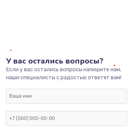
Заказать
Замена разъёмов (HDMI, DVI, Дисплей порта)
390 руб.
Заказать
Замена SSD
У вас остались вопросы?
1045 руб.
Если у вас остались вопросы напишите нам,
наши специалисты с радостью ответят вам!
Заказать
Замена клавиатуры
990 руб.
Заказать
Ремонт цепей питания