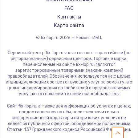
Замена южного моста
FAQ
2750 руб.
Контакты
Заказать
Карта сайта
© fix-ibp.ru
2026
— Ремонт ИБП.
Замена контроллера питания
1490 руб.
Сервисный центр fix-ibp.ru является пост гарантийным (не
авторизованным) сервисным центром. Торговые марки,
Заказать
перечисленные на сайте fix-ibp.ru, являются
зарегистрированным товарными знаками компаний
Замена тачпада
правообладателей. Обозначения используется не с целью
индивидуализации соответствующих услуг по ремонту, а с
1745 руб.
целью информирования потребителей о предоставляемых
услугах в отношении техники правообладателя
Заказать
Сайт fix-ibp.ru, а также вся информация об услугах и ценах,
Замена корпуса
предоставленная на нём, носит исключительно
информационный характер и ни при каких условиях не
890 руб.
является публичной офертой, определяемой положениями
Статьи 437 Гражданского кодекса Российской Федерации.
Заказать