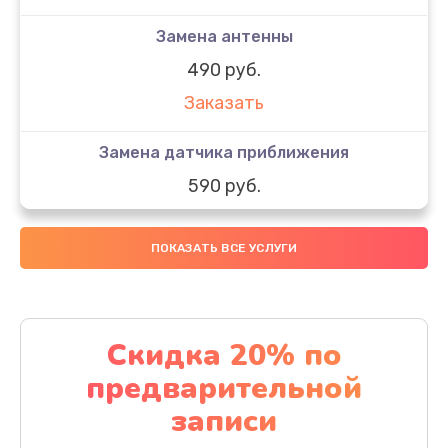
Замена антенны
490 руб.
Заказать
Замена датчика приближения
590 руб.
Заказать
ПОКАЗАТЬ ВСЕ УСЛУГИ
Замена стекла
890 руб.
Заказать
Скидка 20% по
предварительной
Обновление ПО
записи
890 руб.