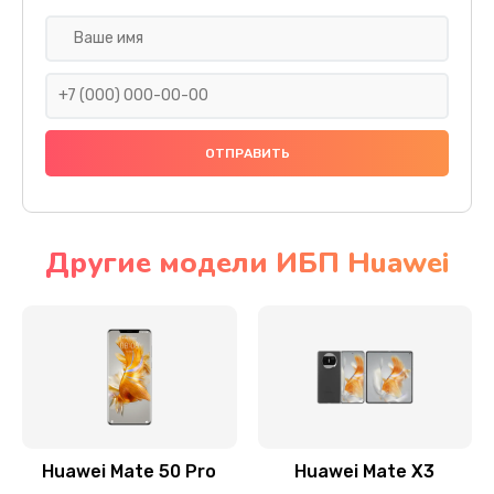
Заказать
Замена задней крышки
290 руб.
Заказать
Замена аккумулятора
620 руб.
Другие модели ИБП Huawei
Заказать
Замена экрана
940 руб.
Заказать
Замена микрофона
Huawei Mate 50 Pro
Huawei Mate X3
1500 руб.