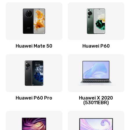
Заказать
Замена кнопки включения
490 руб.
Заказать
Huawei Mate 50
Huawei P60
Замена шим-контроллера
3900 руб.
Заказать
Настройка Wi-Fi
1195 руб.
Huawei P60 Pro
Huawei X 2020
(53011EBR)
Заказать
Ремонт петель крышки