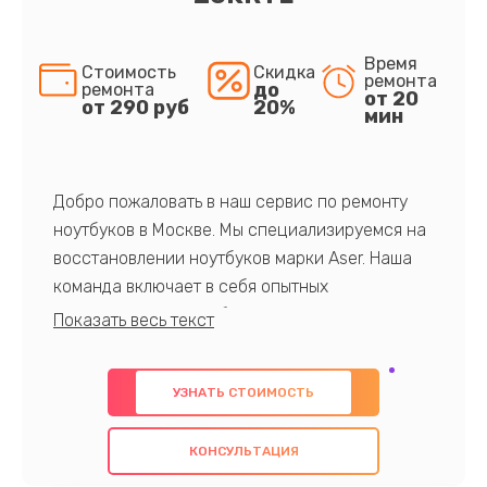
Время
Стоимость
Скидка
ремонта
до
ремонта
от 20
от 290 руб
20%
мин
Добро пожаловать в наш сервис по ремонту
ноутбуков в Москве. Мы специализируемся на
восстановлении ноутбуков марки Aser. Наша
команда включает в себя опытных
профессионалов с обширными знаниями и
многолетним опытом в данной области. Мы
предлагаем быстрый и качественный ремонт с
УЗНАТЬ СТОИМОСТЬ
использованием оригинальных компонентов, а
также гарантируем качество всех
КОНСУЛЬТАЦИЯ
проведенных работ. Наша цель - предоставить
клиентам надежное и профессиональное