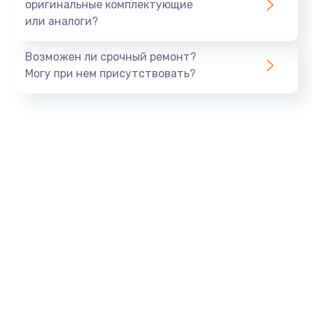
оригинальные комплектующие
Заказать
или аналоги?
Замена процессора
Возможен ли срочный ремонт?
1290 руб.
Могу при нем присутствовать?
Заказать
Замена оперативной памяти
960 руб.
Заказать
Замена звуковой карты
1500 руб.
Заказать
Замена USB порта
1245 руб.