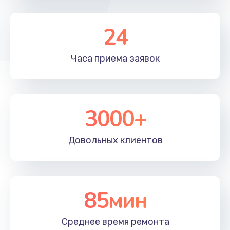
Замена передней камеры
490 руб.
24
Заказать
Часа приема
заявок
Замена микросхемы
690 руб.
Заказать
3000+
Замена кнопок громкости
Довольных
клиентов
490 руб.
Заказать
Защита гидрогелевой пленкой
85мин
1290 руб.
Заказать
Среднее время
ремонта