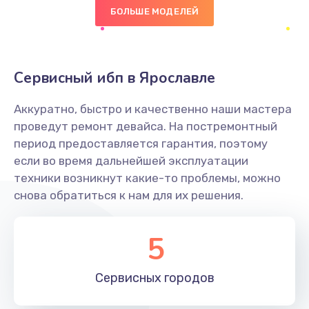
БОЛЬШЕ МОДЕЛЕЙ
490 руб.
Заказать
Сервисный ибп в Ярославле
Сбор/Разбор
1490 руб.
Аккуратно, быстро и качественно наши мастера
Заказать
проведут ремонт девайса. На постремонтный
период предоставляется гарантия, поэтому
Замена разъема SIM
если во время дальнейшей эксплуатации
техники возникнут какие-то проблемы, можно
290 руб.
снова обратиться к нам для их решения.
Заказать
5
Замена полифонического динамика
390 руб.
Сервисных
городов
Заказать