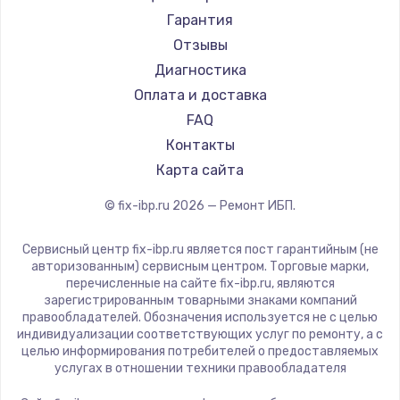
Гарантия
Заказать
Отзывы
Диагностика
Замена жесткого диска
Оплата и доставка
от 745 руб.
FAQ
Заказать
Контакты
Карта сайта
Замена оперативной памяти
от 960 руб.
© fix-ibp.ru
2026
— Ремонт ИБП.
Заказать
Сервисный центр fix-ibp.ru является пост гарантийным (не
авторизованным) сервисным центром. Торговые марки,
Замена термопасты
перечисленные на сайте fix-ibp.ru, являются
от 1060 руб.
зарегистрированным товарными знаками компаний
правообладателей. Обозначения используется не с целью
Заказать
индивидуализации соответствующих услуг по ремонту, а с
целью информирования потребителей о предоставляемых
услугах в отношении техники правообладателя
Замена видеокарты
от 2045 руб.