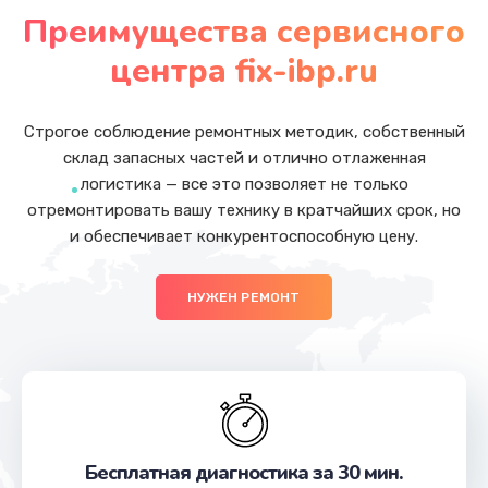
от 620 руб.
Преимущества сервисного
Заказать
центра fix-ibp.ru
Защита гидрогелевой пленкой
от 1290 руб.
Строгое соблюдение ремонтных методик, собственный
склад запасных частей и отлично отлаженная
Заказать
логистика — все это позволяет не только
отремонтировать вашу технику в кратчайших срок, но
Замена экрана
и обеспечивает конкурентоспособную цену.
от 940 руб.
Заказать
НУЖЕН РЕМОНТ
Замена процессора
от 1290 руб.
Заказать
Замена контроллера питания
Бесплатная диагностика за 30 мин.