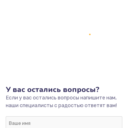
от 390 руб.
Заказать
Замена передней камеры
от 490 руб.
Заказать
Замена основной камеры
от 490 руб.
Заказать
У вас остались вопросы?
Замена микрофона
Если у вас остались вопросы напишите нам,
от 1500 руб.
наши специалисты с радостью ответят вам!
Заказать
Замена микросхемы