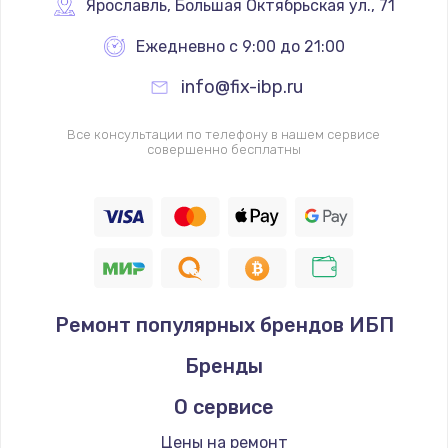
от 2750 руб.
Ярославль
,
 Большая Октябрьская ул., 71
Заказать
Ежедневно с 9:00 до 21:00
info@fix-ibp.ru
Ремонт петель крышки
от 1090 руб.
Все консультации по телефону в нашем сервисе
Заказать
совершенно бесплатны
Ремонт разъема питания
от 1090 руб.
Заказать
Замена USB порта
Ремонт популярных брендов ИБП
от 1245 руб.
Бренды
Заказать
О сервисе
Замена вебкамеры
Цены на ремонт
от 1495 руб.