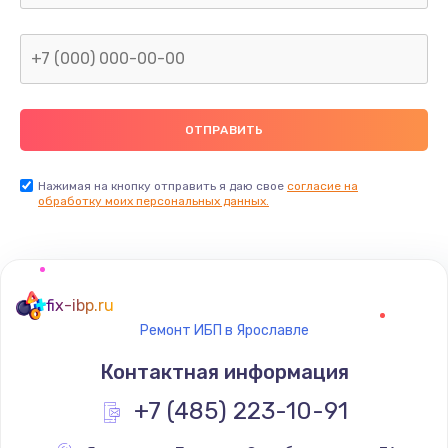
от 690 руб.
Заказать
Замена звуковой карты
от 1500 руб.
Заказать
Нажимая на кнопку отправить я даю свое
согласие на
Ремонт цепей питания
обработку моих персональных данных.
от 2500 руб.
Заказать
fix-ibp.ru
Замена шлейфа матрицы
Ремонт ИБП в Ярославле
от 1095 руб.
Контактная информация
Заказать
+7 (485) 223-10-91
Замена южного моста