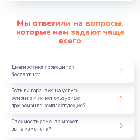
Заказать
Мы ответили на вопросы,
Замена разъёма наушников (гарнитуры)
которые нам задают чаще
от 490 руб.
всего
Заказать
Замена элемента
Диагностика проводится
от 690 руб.
бесплатно?
Заказать
Есть ли гарантия на услуги
Замена разъема зарядки (питания)
ремонта и на используемые
от 490 руб.
при ремонте комплектующие?
Заказать
Стоимость ремонта может
быть изменена?
Чистка динамика, микрофонов от пыли (с
разбором)