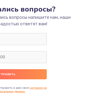
тались вопросы?
ать
лись вопросы напишите нам, наши
радостью ответят вам!
ать
ать
ать
ать
ать
тправить я даю свое
согласие на
ональных данных.
ать