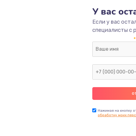
У вас ос
700 руб.
Заказ
Если у вас оста
специалисты с 
2500 руб.
Заказ
1400 руб.
Заказ
модуля
600 руб.
Заказ
1100 руб.
Заказ
900 руб.
Заказ
Нажимая на кнопку о
обработку моих перс
нфорки
900 руб.
Заказ