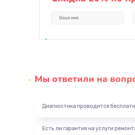
Профилактическая чистка
Прошивка BIOS
Замена северного моста
Ремонт южного моста
Мы ответили на вопр
Замена батарейки BIOS
Настройка BIOS
Диагностика проводится бесплат
Ремонт цепи питания
Есть ли гарантия на услуги ремон
Замена видеоадаптера (видеок