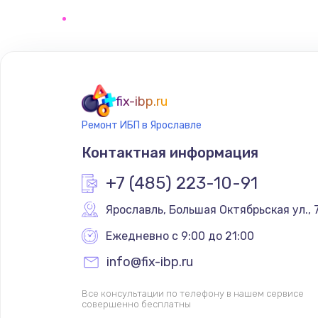
Замена сенсорного датчика
Замена сигнальной лампы
Замена системной платы
fix-ibp.ru
Ремонт ИБП в Ярославле
Замена температурного датчик
Контактная информация
Замена электроконфорки
+7 (485) 223-10-91
Ярославль
,
 Большая Октябрьская ул., 
Техобслуживание
Ежедневно с 9:00 до 21:00
Установка / подключение / дем
info@fix-ibp.ru
Все консультации по телефону в нашем сервисе
Прошивка
совершенно бесплатны