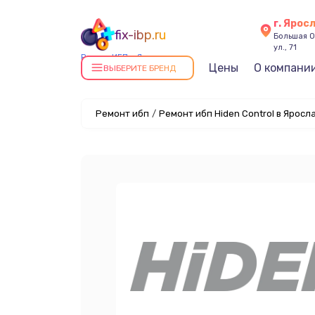
г. Ярос
fix-ibp.ru
Большая О
ул., 71
Ремонт ИБП в Ярославле
Цены
О компани
ВЫБЕРИТЕ БРЕНД
Ремонт ибп
/
Ремонт ибп Hiden Control в Яросл