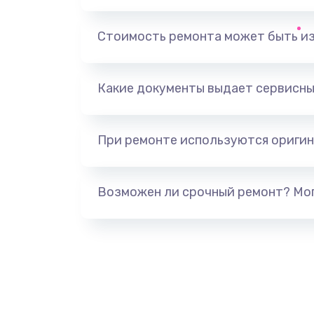
Замена, перепайка чипа
Стоимость ремонта может быть и
Замена HDMI-разъема
Какие документы выдает сервисны
Замена/Pемонт карбюратора
При ремонте используются оригин
Ремонт капиллярной трубки
Замена блока питания
Возможен ли срочный ремонт? Мог
Прошивка / разблокировка
Замена термостата
Замена реле