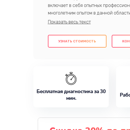
включает в себя опытных профессион
многолетним опытом в данной област
качественный ремонт с использовани
гарантируем качество всех проведенн
клиентам надежное и профессиональн
УЗНАТЬ СТОИМОСТЬ
КОН
потребности наилучшим образом. Не 
сейчас!
Бесплатная диагностика за 30
Рабо
мин.