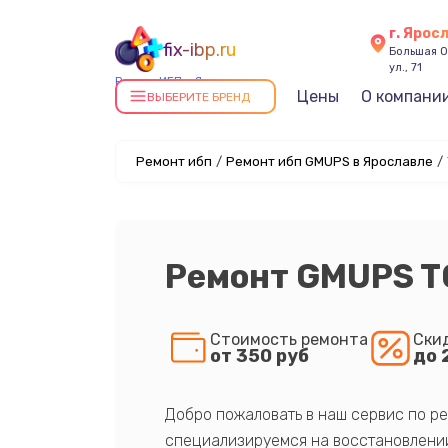
г. Ярос
fix-ibp.ru
Большая О
ул., 71
Ремонт ИБП в Ярославле
Цены
О компани
ВЫБЕРИТЕ БРЕНД
Ремонт ибп
/
Ремонт ибп GMUPS в Ярославле
/
Ремонт GMUPS T
Стоимость ремонта
Ски
от 350 руб
до 
Добро пожаловать в наш сервис по ре
специализируемся на восстановлении