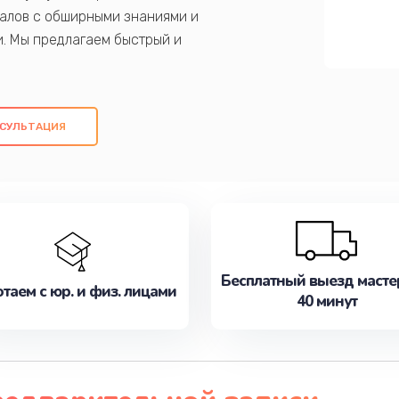
алов с обширными знаниями и
и. Мы предлагаем быстрый и
ем оригинальных компонентов, а также
ых работ. Наша цель - предоставить
ое обслуживание, удовлетворяя их
СУЛЬТАЦИЯ
медлите записаться на ремонт уже
Бесплатный выезд масте
таем с юр. и физ. лицами
40 минут