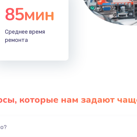
85мин
Среднее время
ремонта
осы, которые нам задают чащ
но?