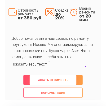
Время
Стоимость
Скидка
ремонта
до
ремонта
от 20
от 350 руб
20%
мин
Добро пожаловать в наш сервис по ремонту
ноутбуков в Москве. Мы специализируемся на
восстановлении ноутбуков марки Aser. Наша
команда включает в себя опытных
профессионалов с обширными знаниями и
многолетним опытом в данной области. Мы
предлагаем быстрый и качественный ремонт с
УЗНАТЬ СТОИМОСТЬ
использованием оригинальных компонентов, а
также гарантируем качество всех
КОНСУЛЬТАЦИЯ
проведенных работ. Наша цель - предоставить
клиентам надежное и профессиональное