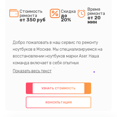
Время
Стоимость
Скидка
ремонта
до
ремонта
от 20
от 350 руб
20%
мин
Добро пожаловать в наш сервис по ремонту
ноутбуков в Москве. Мы специализируемся на
восстановлении ноутбуков марки Aser. Наша
команда включает в себя опытных
профессионалов с обширными знаниями и
многолетним опытом в данной области. Мы
предлагаем быстрый и качественный ремонт с
УЗНАТЬ СТОИМОСТЬ
использованием оригинальных компонентов, а
также гарантируем качество всех
КОНСУЛЬТАЦИЯ
проведенных работ. Наша цель - предоставить
клиентам надежное и профессиональное