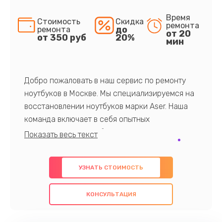
Время
Стоимость
Скидка
ремонта
до
ремонта
от 20
от 350 руб
20%
мин
Добро пожаловать в наш сервис по ремонту
ноутбуков в Москве. Мы специализируемся на
восстановлении ноутбуков марки Aser. Наша
команда включает в себя опытных
профессионалов с обширными знаниями и
многолетним опытом в данной области. Мы
предлагаем быстрый и качественный ремонт с
УЗНАТЬ СТОИМОСТЬ
использованием оригинальных компонентов, а
также гарантируем качество всех
КОНСУЛЬТАЦИЯ
проведенных работ. Наша цель - предоставить
клиентам надежное и профессиональное