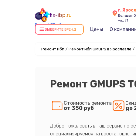
г. Ярос
fix-ibp.ru
Большая О
ул., 71
Ремонт ИБП в Ярославле
Цены
О компани
ВЫБЕРИТЕ БРЕНД
Ремонт ибп
/
Ремонт ибп GMUPS в Ярославле
/
Ремонт GMUPS T
Стоимость ремонта
Ски
от 350 руб
до 
Добро пожаловать в наш сервис по ре
специализируемся на восстановлении