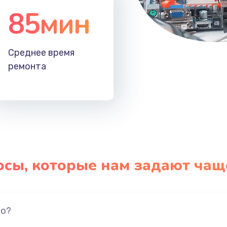
85мин
Среднее время
ремонта
осы, которые нам задают чащ
но?