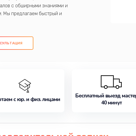
алов с обширными знаниями и
и. Мы предлагаем быстрый и
ем оригинальных компонентов, а также
ых работ. Наша цель - предоставить
ое обслуживание, удовлетворяя их
СУЛЬТАЦИЯ
медлите записаться на ремонт уже
Бесплатный выезд масте
таем с юр. и физ. лицами
40 минут