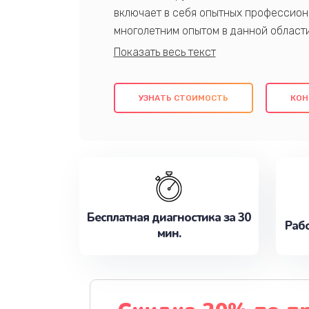
включает в себя опытных профессион
многолетним опытом в данной област
качественный ремонт с использовани
гарантируем качество всех проведенн
клиентам надежное и профессиональн
УЗНАТЬ СТОИМОСТЬ
КОН
потребности наилучшим образом. Не 
сейчас!
Бесплатная диагностика за 30
Рабо
мин.