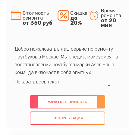
Время
Стоимость
Скидка
ремонта
до
ремонта
от 20
от 350 руб
20%
мин
Добро пожаловать в наш сервис по ремонту
ноутбуков в Москве. Мы специализируемся на
восстановлении ноутбуков марки Aser. Наша
команда включает в себя опытных
профессионалов с обширными знаниями и
многолетним опытом в данной области. Мы
предлагаем быстрый и качественный ремонт с
УЗНАТЬ СТОИМОСТЬ
использованием оригинальных компонентов, а
также гарантируем качество всех
КОНСУЛЬТАЦИЯ
проведенных работ. Наша цель - предоставить
клиентам надежное и профессиональное