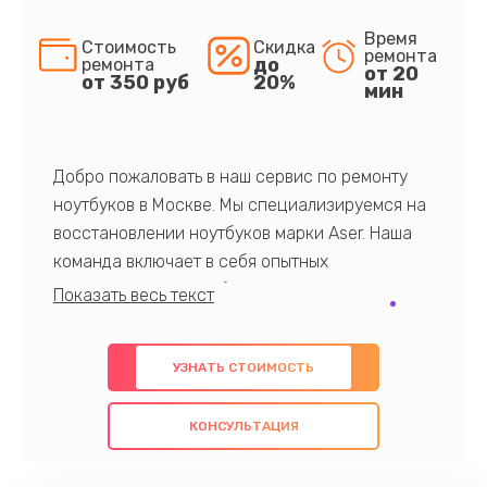
Время
Стоимость
Скидка
ремонта
до
ремонта
от 20
от 350 руб
20%
мин
Добро пожаловать в наш сервис по ремонту
ноутбуков в Москве. Мы специализируемся на
восстановлении ноутбуков марки Aser. Наша
команда включает в себя опытных
профессионалов с обширными знаниями и
многолетним опытом в данной области. Мы
предлагаем быстрый и качественный ремонт с
УЗНАТЬ СТОИМОСТЬ
использованием оригинальных компонентов, а
также гарантируем качество всех
КОНСУЛЬТАЦИЯ
проведенных работ. Наша цель - предоставить
клиентам надежное и профессиональное