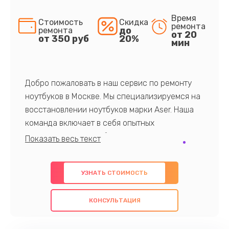
Время
Стоимость
Скидка
ремонта
до
ремонта
от 20
от 350 руб
20%
мин
Добро пожаловать в наш сервис по ремонту
ноутбуков в Москве. Мы специализируемся на
восстановлении ноутбуков марки Aser. Наша
команда включает в себя опытных
профессионалов с обширными знаниями и
многолетним опытом в данной области. Мы
предлагаем быстрый и качественный ремонт с
УЗНАТЬ СТОИМОСТЬ
использованием оригинальных компонентов, а
также гарантируем качество всех
КОНСУЛЬТАЦИЯ
проведенных работ. Наша цель - предоставить
клиентам надежное и профессиональное