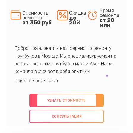
Время
Стоимость
Скидка
ремонта
до
ремонта
от 20
от 350 руб
20%
мин
Добро пожаловать в наш сервис по ремонту
ноутбуков в Москве. Мы специализируемся на
восстановлении ноутбуков марки Aser. Наша
команда включает в себя опытных
профессионалов с обширными знаниями и
многолетним опытом в данной области. Мы
предлагаем быстрый и качественный ремонт с
УЗНАТЬ СТОИМОСТЬ
использованием оригинальных компонентов, а
также гарантируем качество всех
КОНСУЛЬТАЦИЯ
проведенных работ. Наша цель - предоставить
клиентам надежное и профессиональное