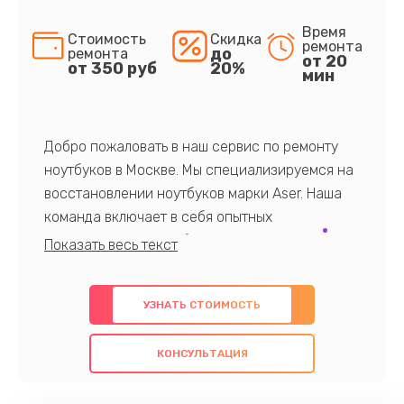
Время
Стоимость
Скидка
ремонта
до
ремонта
от 20
от 350 руб
20%
мин
Добро пожаловать в наш сервис по ремонту
ноутбуков в Москве. Мы специализируемся на
восстановлении ноутбуков марки Aser. Наша
команда включает в себя опытных
профессионалов с обширными знаниями и
многолетним опытом в данной области. Мы
предлагаем быстрый и качественный ремонт с
УЗНАТЬ СТОИМОСТЬ
использованием оригинальных компонентов, а
также гарантируем качество всех
КОНСУЛЬТАЦИЯ
проведенных работ. Наша цель - предоставить
клиентам надежное и профессиональное