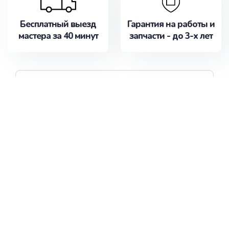
профессиональное
обслуживание,
Бесплатный выезд
Гарантия на работы и
удовлетворяя их
мастера за 40 минут
запчасти - до 3-х лет
потребности наилучшим
образом. Не медлите
записаться на ремонт
Скидка 20% по
уже сейчас!
предварительной
записи