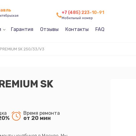
лавль
+7 (485) 223-10-91
ктябрьская
Мобильный номер
и
Гарантия
Отзывы
Контакты
FAQ
PREMIUM SK 250/33/V3
REMIUM SK
дка
Время ремонта
20%
от 20 мин
монту ноутбуков в Москве. Мы