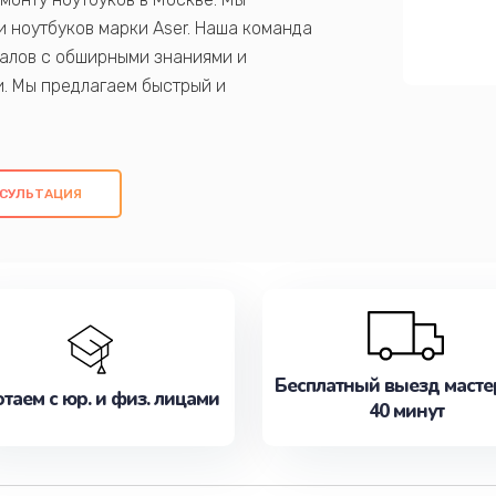
 ноутбуков марки Aser. Наша команда
алов с обширными знаниями и
и. Мы предлагаем быстрый и
ем оригинальных компонентов, а также
ых работ. Наша цель - предоставить
ое обслуживание, удовлетворяя их
СУЛЬТАЦИЯ
медлите записаться на ремонт уже
Бесплатный выезд масте
таем с юр. и физ. лицами
40 минут