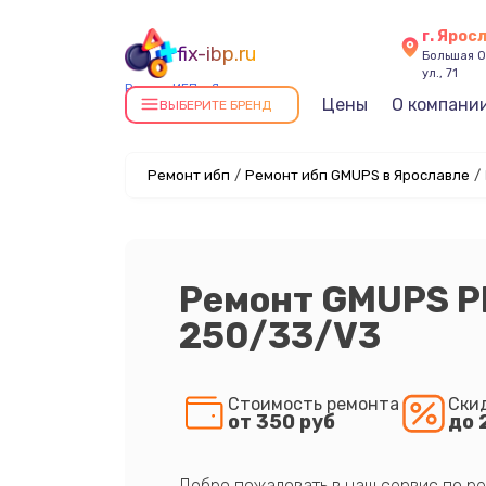
г. Ярос
fix-ibp.ru
Большая О
ул., 71
Ремонт ИБП в Ярославле
Цены
О компани
ВЫБЕРИТЕ БРЕНД
Ремонт ибп
/
Ремонт ибп GMUPS в Ярославле
/
Ремонт GMUPS P
250/33/V3
Стоимость ремонта
Ски
от 350 руб
до 
Добро пожаловать в наш сервис по ре