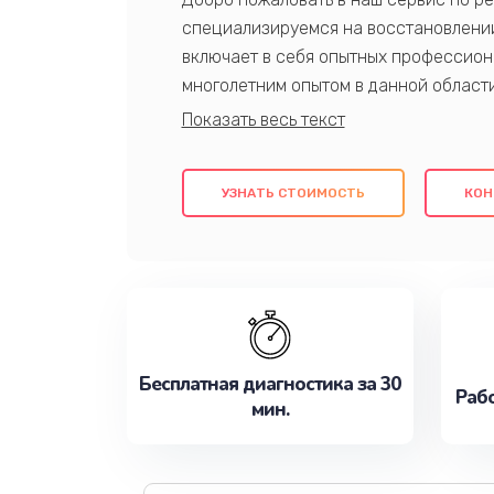
специализируемся на восстановлении
включает в себя опытных профессион
многолетним опытом в данной област
качественный ремонт с использовани
гарантируем качество всех проведенн
клиентам надежное и профессиональн
УЗНАТЬ СТОИМОСТЬ
КОН
потребности наилучшим образом. Не 
сейчас!
Бесплатная диагностика за 30
Рабо
мин.