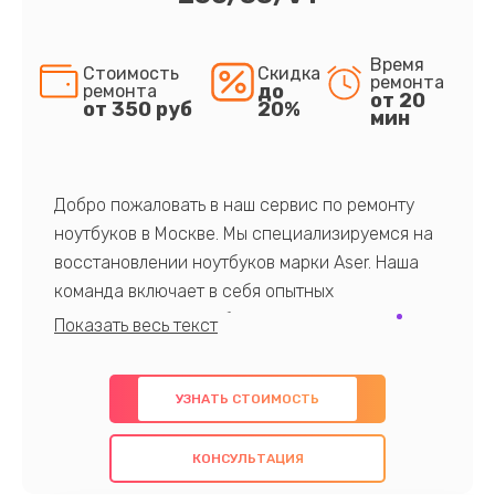
Время
Стоимость
Скидка
ремонта
до
ремонта
от 20
от 350 руб
20%
мин
Добро пожаловать в наш сервис по ремонту
ноутбуков в Москве. Мы специализируемся на
восстановлении ноутбуков марки Aser. Наша
команда включает в себя опытных
профессионалов с обширными знаниями и
многолетним опытом в данной области. Мы
предлагаем быстрый и качественный ремонт с
УЗНАТЬ СТОИМОСТЬ
использованием оригинальных компонентов, а
также гарантируем качество всех
КОНСУЛЬТАЦИЯ
проведенных работ. Наша цель - предоставить
клиентам надежное и профессиональное