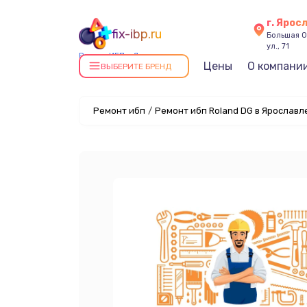
г. Ярос
fix-ibp.ru
Большая О
ул., 71
Ремонт ИБП в Ярославле
Цены
О компани
ВЫБЕРИТЕ БРЕНД
Ремонт ибп
/
Ремонт ибп Roland DG в Ярославл