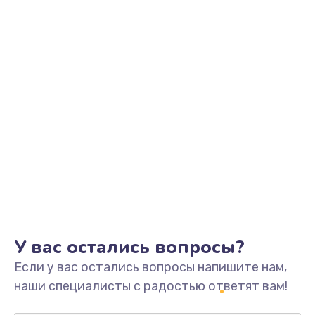
Заказать
Замена видеоадаптера (видеокарты)
1800 руб.
Заказать
Замена, перепайка чипа
1300 руб.
Заказать
Замена HDMI-разъема
650 руб.
Заказать
У вас остались вопросы?
Если у вас остались вопросы напишите нам,
Замена/Pемонт карбюратора
наши специалисты с радостью ответят вам!
1300 руб.
Заказать