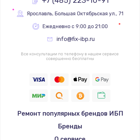
+7 (485) 223-10-91
Замена реле
Ярославль
,
 Большая Октябрьская ул., 71
1000 руб.
Ежедневно с 9:00 до 21:00
Заказать
info@fix-ibp.ru
Замена термопредохранителя
Все консультации по телефону в нашем сервисе
700 руб.
совершенно бесплатны
Заказать
Замена ТЭНа
2500 руб.
Заказать
Ремонт популярных брендов ИБП
Замена шнура
Бренды
1400 руб.
Заказать
О сервисе