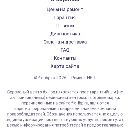
Цены на ремонт
Замена / ремонт электронного модуля
управления
Гарантия
600 руб.
Отзывы
Диагностика
Заказать
Оплата и доставка
Замена конфорки
FAQ
1100 руб.
Контакты
Карта сайта
Заказать
© fix-ibp.ru
2026
— Ремонт ИБП.
Замена платы сенсора
900 руб.
Сервисный центр fix-ibp.ru является пост гарантийным (не
авторизованным) сервисным центром. Торговые марки,
Заказать
перечисленные на сайте fix-ibp.ru, являются
зарегистрированным товарными знаками компаний
Замена регулятора режимов конфорки
правообладателей. Обозначения используется не с целью
индивидуализации соответствующих услуг по ремонту, а с
900 руб.
целью информирования потребителей о предоставляемых