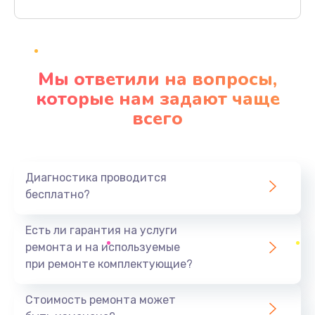
Заказать
Ремонт материнской платы
4500 руб.
Мы ответили на вопросы,
Заказать
которые нам задают чаще
всего
Профилактическая чистка
1000 руб.
Заказать
Диагностика проводится
бесплатно?
Прошивка BIOS
1920 руб.
Есть ли гарантия на услуги
Заказать
ремонта и на используемые
при ремонте комплектующие?
Замена северного моста
1440 руб.
Стоимость ремонта может