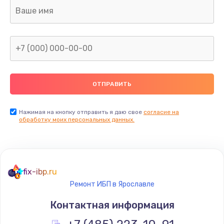
Ремонт капиллярной трубки
400 руб.
Заказать
Замена блока питания
1000 руб.
Заказать
Нажимая на кнопку отправить я даю свое
согласие на
обработку моих персональных данных.
Прошивка / разблокировка
900 руб.
Заказать
fix-ibp.ru
Ремонт ИБП в Ярославле
Замена термостата
Контактная информация
1200 руб.
Заказать