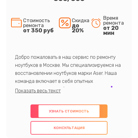
Время
Стоимость
Скидка
ремонта
до
ремонта
от 20
от 350 руб
20%
мин
Добро пожаловать в наш сервис по ремонту
ноутбуков в Москве. Мы специализируемся на
восстановлении ноутбуков марки Aser. Наша
команда включает в себя опытных
профессионалов с обширными знаниями и
многолетним опытом в данной области. Мы
предлагаем быстрый и качественный ремонт с
УЗНАТЬ СТОИМОСТЬ
использованием оригинальных компонентов, а
также гарантируем качество всех
КОНСУЛЬТАЦИЯ
проведенных работ. Наша цель - предоставить
клиентам надежное и профессиональное