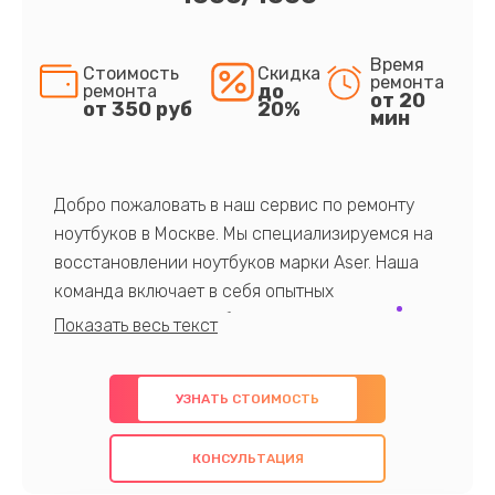
Время
Стоимость
Скидка
ремонта
до
ремонта
от 20
от 350 руб
20%
мин
Добро пожаловать в наш сервис по ремонту
ноутбуков в Москве. Мы специализируемся на
восстановлении ноутбуков марки Aser. Наша
команда включает в себя опытных
профессионалов с обширными знаниями и
многолетним опытом в данной области. Мы
предлагаем быстрый и качественный ремонт с
УЗНАТЬ СТОИМОСТЬ
использованием оригинальных компонентов, а
также гарантируем качество всех
КОНСУЛЬТАЦИЯ
проведенных работ. Наша цель - предоставить
клиентам надежное и профессиональное