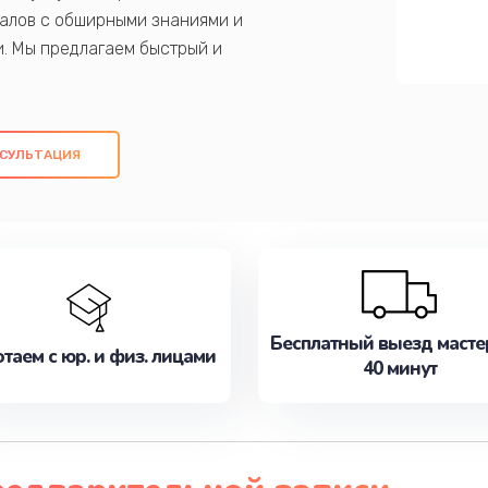
алов с обширными знаниями и
и. Мы предлагаем быстрый и
ем оригинальных компонентов, а также
ых работ. Наша цель - предоставить
ое обслуживание, удовлетворяя их
СУЛЬТАЦИЯ
медлите записаться на ремонт уже
Бесплатный выезд масте
таем с юр. и физ. лицами
40 минут