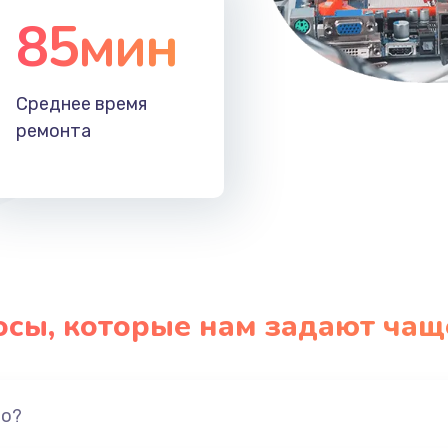
85мин
Среднее время
ремонта
осы, которые нам задают чащ
но?