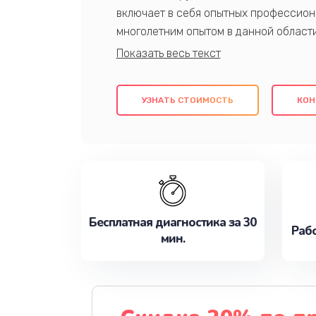
включает в себя опытных профессион
многолетним опытом в данной област
качественный ремонт с использовани
гарантируем качество всех проведенн
клиентам надежное и профессиональн
УЗНАТЬ СТОИМОСТЬ
КОН
потребности наилучшим образом. Не 
сейчас!
Бесплатная диагностика за 30
Рабо
мин.