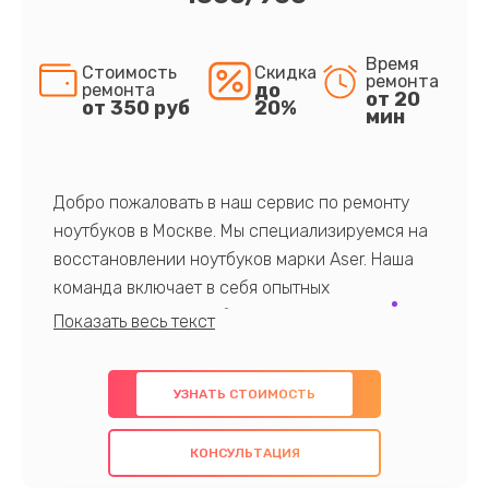
Время
Стоимость
Скидка
ремонта
до
ремонта
от 20
от 350 руб
20%
мин
Добро пожаловать в наш сервис по ремонту
ноутбуков в Москве. Мы специализируемся на
восстановлении ноутбуков марки Aser. Наша
команда включает в себя опытных
профессионалов с обширными знаниями и
многолетним опытом в данной области. Мы
предлагаем быстрый и качественный ремонт с
УЗНАТЬ СТОИМОСТЬ
использованием оригинальных компонентов, а
также гарантируем качество всех
КОНСУЛЬТАЦИЯ
проведенных работ. Наша цель - предоставить
клиентам надежное и профессиональное