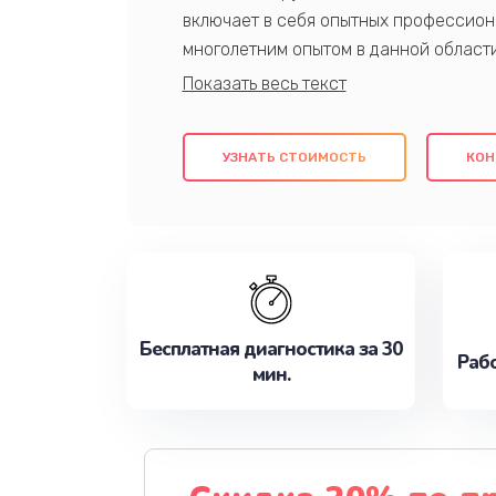
включает в себя опытных профессион
многолетним опытом в данной област
качественный ремонт с использовани
гарантируем качество всех проведенн
клиентам надежное и профессиональн
УЗНАТЬ СТОИМОСТЬ
КОН
потребности наилучшим образом. Не 
сейчас!
Бесплатная диагностика за 30
Рабо
мин.