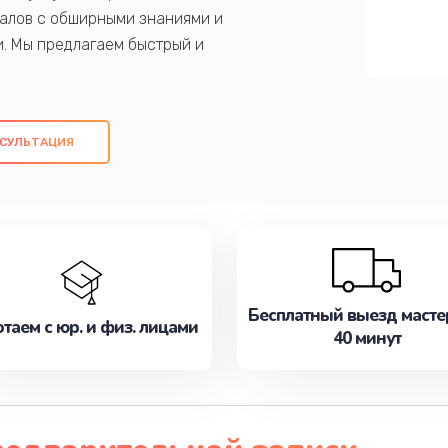
алов с обширными знаниями и
и. Мы предлагаем быстрый и
ем оригинальных компонентов, а также
ых работ. Наша цель - предоставить
ое обслуживание, удовлетворяя их
СУЛЬТАЦИЯ
медлите записаться на ремонт уже
Бесплатный выезд масте
таем с юр. и физ. лицами
40 минут