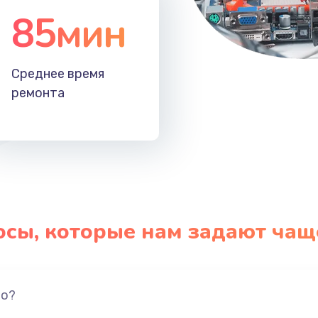
85мин
Среднее время
ремонта
осы, которые нам задают чащ
но?