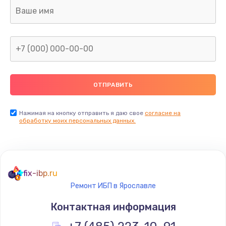
Ремонт капиллярной трубки
400 руб.
Заказать
Замена блока питания
1000 руб.
Заказать
Нажимая на кнопку отправить я даю свое
согласие на
обработку моих персональных данных.
Прошивка / разблокировка
900 руб.
Заказать
fix-ibp.ru
Ремонт ИБП в Ярославле
Замена термостата
Контактная информация
1200 руб.
Заказать