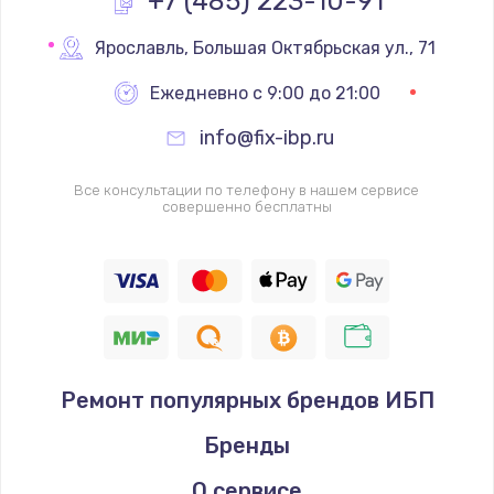
+7 (485) 223-10-91
Замена реле
Ярославль
,
 Большая Октябрьская ул., 71
1000 руб.
Ежедневно с 9:00 до 21:00
Заказать
info@fix-ibp.ru
Замена термопредохранителя
Все консультации по телефону в нашем сервисе
700 руб.
совершенно бесплатны
Заказать
Замена ТЭНа
2500 руб.
Заказать
Ремонт популярных брендов ИБП
Замена шнура
Бренды
1400 руб.
Заказать
О сервисе