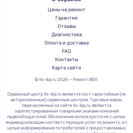
Цены на ремонт
Замена / ремонт электронного модуля
управления
Гарантия
600 руб.
Отзывы
Диагностика
Заказать
Оплата и доставка
Замена конфорки
FAQ
1100 руб.
Контакты
Карта сайта
Заказать
© fix-ibp.ru
2026
— Ремонт ИБП.
Замена платы сенсора
900 руб.
Сервисный центр fix-ibp.ru является пост гарантийным (не
авторизованным) сервисным центром. Торговые марки,
Заказать
перечисленные на сайте fix-ibp.ru, являются
зарегистрированным товарными знаками компаний
Замена регулятора режимов конфорки
правообладателей. Обозначения используется не с целью
индивидуализации соответствующих услуг по ремонту, а с
900 руб.
целью информирования потребителей о предоставляемых