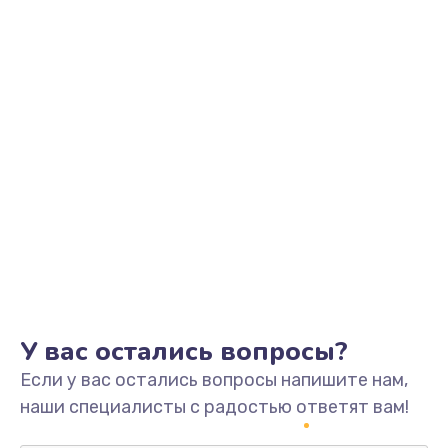
Заказать
Замена видеоадаптера (видеокарты)
1800 руб.
Заказать
Замена, перепайка чипа
1300 руб.
Заказать
Замена HDMI-разъема
650 руб.
Заказать
У вас остались вопросы?
Если у вас остались вопросы напишите нам,
Замена/Pемонт карбюратора
наши специалисты с радостью ответят вам!
1300 руб.
Заказать