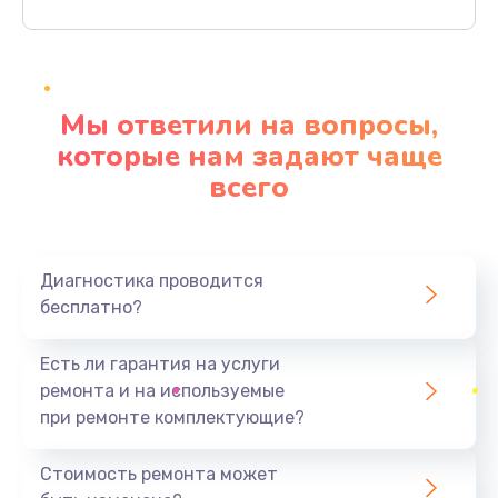
Заказать
Ремонт материнской платы
4500 руб.
Мы ответили на вопросы,
Заказать
которые нам задают чаще
всего
Профилактическая чистка
1000 руб.
Заказать
Диагностика проводится
бесплатно?
Прошивка BIOS
1920 руб.
Есть ли гарантия на услуги
Заказать
ремонта и на используемые
при ремонте комплектующие?
Замена северного моста
1440 руб.
Стоимость ремонта может