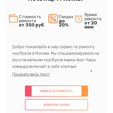
Время
Стоимость
Скидка
ремонта
до
ремонта
от 20
от 350 руб
20%
мин
Добро пожаловать в наш сервис по ремонту
ноутбуков в Москве. Мы специализируемся на
восстановлении ноутбуков марки Aser. Наша
команда включает в себя опытных
профессионалов с обширными знаниями и
многолетним опытом в данной области. Мы
предлагаем быстрый и качественный ремонт с
УЗНАТЬ СТОИМОСТЬ
использованием оригинальных компонентов, а
также гарантируем качество всех
КОНСУЛЬТАЦИЯ
проведенных работ. Наша цель - предоставить
клиентам надежное и профессиональное