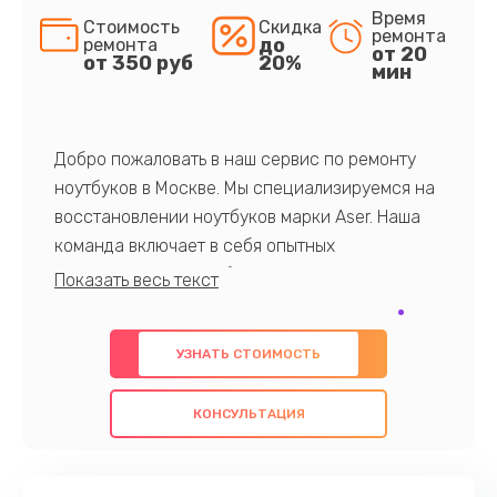
Время
Стоимость
Скидка
ремонта
до
ремонта
от 20
от 350 руб
20%
мин
Добро пожаловать в наш сервис по ремонту
ноутбуков в Москве. Мы специализируемся на
восстановлении ноутбуков марки Aser. Наша
команда включает в себя опытных
профессионалов с обширными знаниями и
многолетним опытом в данной области. Мы
предлагаем быстрый и качественный ремонт с
УЗНАТЬ СТОИМОСТЬ
использованием оригинальных компонентов, а
также гарантируем качество всех
КОНСУЛЬТАЦИЯ
проведенных работ. Наша цель - предоставить
клиентам надежное и профессиональное
обслуживание, удовлетворяя их потребности