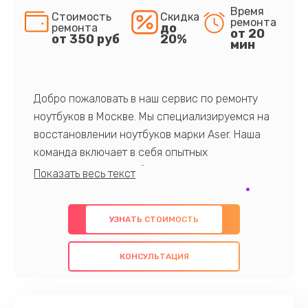
Время
Стоимость
Скидка
ремонта
до
ремонта
от 20
от 350 руб
20%
мин
Добро пожаловать в наш сервис по ремонту
ноутбуков в Москве. Мы специализируемся на
восстановлении ноутбуков марки Aser. Наша
команда включает в себя опытных
профессионалов с обширными знаниями и
многолетним опытом в данной области. Мы
предлагаем быстрый и качественный ремонт с
УЗНАТЬ СТОИМОСТЬ
использованием оригинальных компонентов, а
также гарантируем качество всех
КОНСУЛЬТАЦИЯ
проведенных работ. Наша цель - предоставить
клиентам надежное и профессиональное
обслуживание, удовлетворяя их потребности