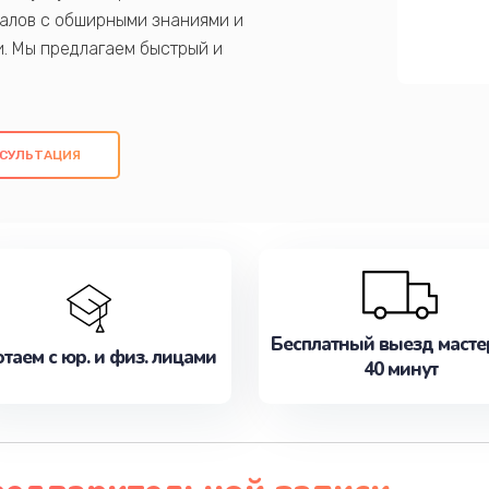
алов с обширными знаниями и
и. Мы предлагаем быстрый и
ем оригинальных компонентов, а также
ых работ. Наша цель - предоставить
ое обслуживание, удовлетворяя их
СУЛЬТАЦИЯ
медлите записаться на ремонт уже
Бесплатный выезд масте
таем с юр. и физ. лицами
40 минут