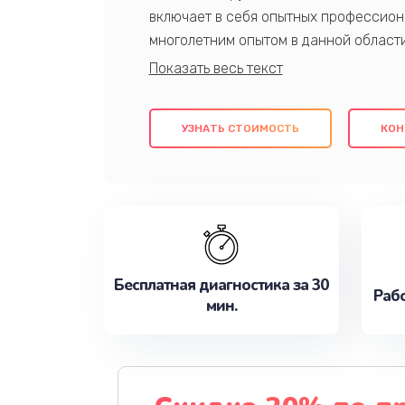
включает в себя опытных профессион
многолетним опытом в данной област
качественный ремонт с использовани
гарантируем качество всех проведенн
клиентам надежное и профессиональн
УЗНАТЬ СТОИМОСТЬ
КОН
потребности наилучшим образом. Не 
сейчас!
Бесплатная диагностика за 30
Рабо
мин.