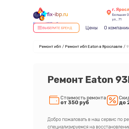
г. Ярос
fix-ibp.ru
Большая О
ул., 71
Ремонт ИБП в Ярославле
Цены
О компани
ВЫБЕРИТЕ БРЕНД
Ремонт ибп
/
Ремонт ибп Eaton в Ярославле
/
9
Ремонт Eaton 9
Стоимость ремонта
Ски
от 350 руб
до 
Добро пожаловать в наш сервис по ре
специализируемся на восстановлении