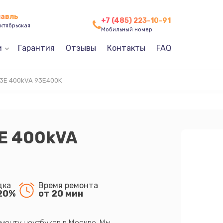
лавль
+7 (485) 223-10-91
ктябрьская
Мобильный номер
и
Гарантия
Отзывы
Контакты
FAQ
3E 400kVA 93E400K
3E 400kVA
дка
Время ремонта
20%
от 20 мин
монту ноутбуков в Москве. Мы