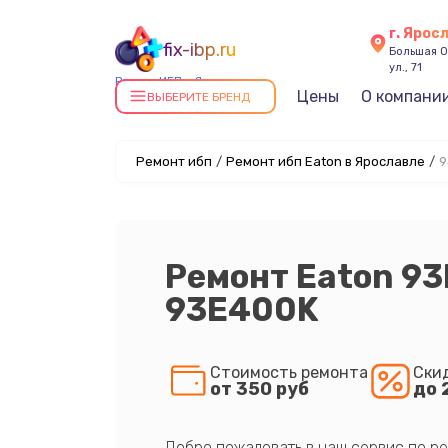
г. Ярос
fix-ibp.ru
Большая О
ул., 71
Ремонт ИБП в Ярославле
Цены
О компани
ВЫБЕРИТЕ БРЕНД
Ремонт ибп
/
Ремонт ибп Eaton в Ярославле
/
9
Ремонт Eaton 9
93E400K
Стоимость ремонта
Ски
от 350 руб
до 
Добро пожаловать в наш сервис по ре