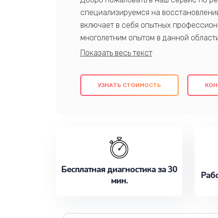
специализируемся на восстановлении
включает в себя опытных профессион
многолетним опытом в данной област
качественный ремонт с использовани
гарантируем качество всех проведенн
клиентам надежное и профессиональн
УЗНАТЬ СТОИМОСТЬ
КОН
потребности наилучшим образом. Не 
сейчас!
Бесплатная диагностика за 30
Рабо
мин.