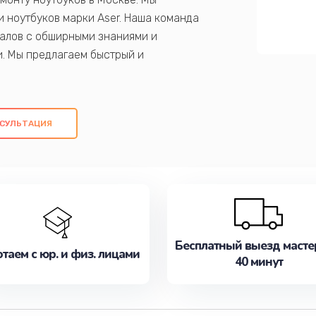
 ноутбуков марки Aser. Наша команда
алов с обширными знаниями и
и. Мы предлагаем быстрый и
ем оригинальных компонентов, а также
ых работ. Наша цель - предоставить
ое обслуживание, удовлетворяя их
СУЛЬТАЦИЯ
медлите записаться на ремонт уже
Бесплатный выезд масте
таем с юр. и физ. лицами
40 минут