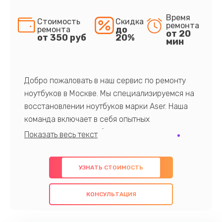
Время
Стоимость
Скидка
ремонта
до
ремонта
от 20
от 350 руб
20%
мин
Добро пожаловать в наш сервис по ремонту
ноутбуков в Москве. Мы специализируемся на
восстановлении ноутбуков марки Aser. Наша
команда включает в себя опытных
профессионалов с обширными знаниями и
многолетним опытом в данной области. Мы
предлагаем быстрый и качественный ремонт с
УЗНАТЬ СТОИМОСТЬ
использованием оригинальных компонентов, а
также гарантируем качество всех
КОНСУЛЬТАЦИЯ
проведенных работ. Наша цель - предоставить
клиентам надежное и профессиональное