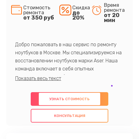
Время
Стоимость
Скидка
ремонта
до
ремонта
от 20
от 350 руб
20%
мин
Добро пожаловать в наш сервис по ремонту
ноутбуков в Москве. Мы специализируемся на
восстановлении ноутбуков марки Aser. Наша
команда включает в себя опытных
профессионалов с обширными знаниями и
многолетним опытом в данной области. Мы
предлагаем быстрый и качественный ремонт с
УЗНАТЬ СТОИМОСТЬ
использованием оригинальных компонентов, а
также гарантируем качество всех
КОНСУЛЬТАЦИЯ
проведенных работ. Наша цель - предоставить
клиентам надежное и профессиональное
обслуживание, удовлетворяя их потребности