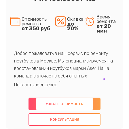
Время
Стоимость
Скидка
ремонта
до
ремонта
от 20
от 350 руб
20%
мин
Добро пожаловать в наш сервис по ремонту
ноутбуков в Москве. Мы специализируемся на
восстановлении ноутбуков марки Aser. Наша
команда включает в себя опытных
профессионалов с обширными знаниями и
многолетним опытом в данной области. Мы
предлагаем быстрый и качественный ремонт с
УЗНАТЬ СТОИМОСТЬ
использованием оригинальных компонентов, а
также гарантируем качество всех
КОНСУЛЬТАЦИЯ
проведенных работ. Наша цель - предоставить
клиентам надежное и профессиональное