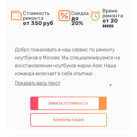
Время
Стоимость
Скидка
ремонта
до
ремонта
от 20
от 350 руб
20%
мин
Добро пожаловать в наш сервис по ремонту
ноутбуков в Москве. Мы специализируемся на
восстановлении ноутбуков марки Aser. Наша
команда включает в себя опытных
профессионалов с обширными знаниями и
многолетним опытом в данной области. Мы
предлагаем быстрый и качественный ремонт с
УЗНАТЬ СТОИМОСТЬ
использованием оригинальных компонентов, а
также гарантируем качество всех
КОНСУЛЬТАЦИЯ
проведенных работ. Наша цель - предоставить
клиентам надежное и профессиональное