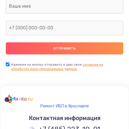
Ремонт капиллярной трубки
400 руб.
Заказать
Замена блока питания
1000 руб.
Заказать
Нажимая на кнопку отправить я даю свое
согласие на
обработку моих персональных данных.
Прошивка / разблокировка
900 руб.
Заказать
fix-ibp.ru
Ремонт ИБП в Ярославле
Замена термостата
Контактная информация
1200 руб.
Заказать