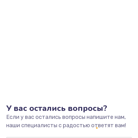
Заказать
Замена видеоадаптера (видеокарты)
1800 руб.
Заказать
Замена, перепайка чипа
1300 руб.
Заказать
Замена HDMI-разъема
650 руб.
Заказать
У вас остались вопросы?
Если у вас остались вопросы напишите нам,
Замена/Pемонт карбюратора
наши специалисты с радостью ответят вам!
1300 руб.
Заказать