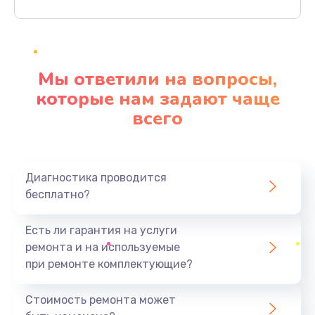
Заказать
Ремонт материнской платы
4500 руб.
Мы ответили на вопросы,
Заказать
которые нам задают чаще
всего
Профилактическая чистка
1000 руб.
Заказать
Диагностика проводится
бесплатно?
Прошивка BIOS
1920 руб.
Есть ли гарантия на услуги
Заказать
ремонта и на используемые
при ремонте комплектующие?
Замена северного моста
1440 руб.
Стоимость ремонта может