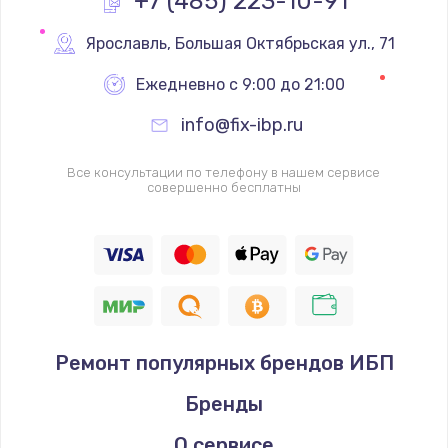
+7 (485) 223-10-91
Замена реле
Ярославль
,
 Большая Октябрьская ул., 71
1000 руб.
Ежедневно с 9:00 до 21:00
Заказать
info@fix-ibp.ru
Замена термопредохранителя
Все консультации по телефону в нашем сервисе
700 руб.
совершенно бесплатны
Заказать
Замена ТЭНа
2500 руб.
Заказать
Ремонт популярных брендов ИБП
Замена шнура
Бренды
1400 руб.
Заказать
О сервисе