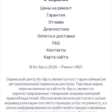
Цены на ремонт
Замена / ремонт электронного модуля
управления
Гарантия
600 руб.
Отзывы
Диагностика
Заказать
Оплата и доставка
Замена конфорки
FAQ
1100 руб.
Контакты
Карта сайта
Заказать
© fix-ibp.ru
2026
— Ремонт ИБП.
Замена платы сенсора
900 руб.
Сервисный центр fix-ibp.ru является пост гарантийным (не
авторизованным) сервисным центром. Торговые марки,
Заказать
перечисленные на сайте fix-ibp.ru, являются
зарегистрированным товарными знаками компаний
Замена регулятора режимов конфорки
правообладателей. Обозначения используется не с целью
индивидуализации соответствующих услуг по ремонту, а с
900 руб.
целью информирования потребителей о предоставляемых