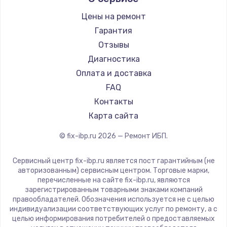
Цены на ремонт
Замена / ремонт электронного модуля
управления
Гарантия
600 руб.
Отзывы
Диагностика
Заказать
Оплата и доставка
Замена конфорки
FAQ
1100 руб.
Контакты
Карта сайта
Заказать
© fix-ibp.ru
2026
— Ремонт ИБП.
Замена платы сенсора
900 руб.
Сервисный центр fix-ibp.ru является пост гарантийным (не
авторизованным) сервисным центром. Торговые марки,
Заказать
перечисленные на сайте fix-ibp.ru, являются
зарегистрированным товарными знаками компаний
Замена регулятора режимов конфорки
правообладателей. Обозначения используется не с целью
индивидуализации соответствующих услуг по ремонту, а с
900 руб.
целью информирования потребителей о предоставляемых