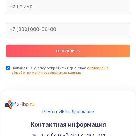
Ремонт капиллярной трубки
400 руб.
Заказать
Замена блока питания
1000 руб.
Заказать
Нажимая на кнопку отправить я даю свое
согласие на
обработку моих персональных данных.
Прошивка / разблокировка
900 руб.
Заказать
fix-ibp.ru
Ремонт ИБП в Ярославле
Замена термостата
Контактная информация
1200 руб.
Заказать