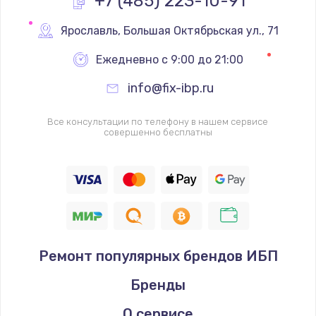
+7 (485) 223-10-91
Замена реле
Ярославль
,
 Большая Октябрьская ул., 71
1000 руб.
Ежедневно с 9:00 до 21:00
Заказать
info@fix-ibp.ru
Замена термопредохранителя
Все консультации по телефону в нашем сервисе
700 руб.
совершенно бесплатны
Заказать
Замена ТЭНа
2500 руб.
Заказать
Ремонт популярных брендов ИБП
Замена шнура
Бренды
1400 руб.
Заказать
О сервисе