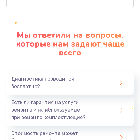
Заказать
Ремонт материнской платы
4500 руб.
Мы ответили на вопросы,
Заказать
которые нам задают чаще
всего
Профилактическая чистка
1000 руб.
Заказать
Диагностика проводится
бесплатно?
Прошивка BIOS
1920 руб.
Есть ли гарантия на услуги
Заказать
ремонта и на используемые
при ремонте комплектующие?
Замена северного моста
1440 руб.
Стоимость ремонта может