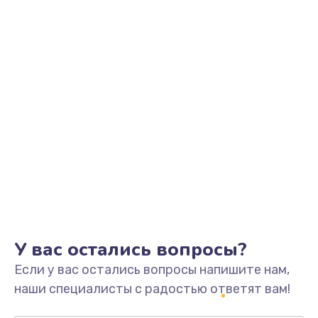
Заказать
Замена видеоадаптера (видеокарты)
1800 руб.
Заказать
Замена, перепайка чипа
1300 руб.
Заказать
Замена HDMI-разъема
650 руб.
Заказать
У вас остались вопросы?
Если у вас остались вопросы напишите нам,
Замена/Pемонт карбюратора
наши специалисты с радостью ответят вам!
1300 руб.
Заказать