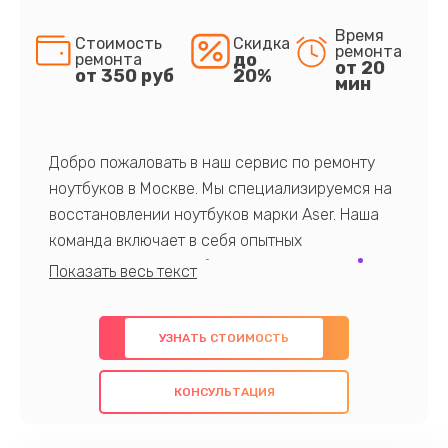
Время
Стоимость
Скидка
ремонта
до
ремонта
от 20
от 350 руб
20%
мин
Добро пожаловать в наш сервис по ремонту
ноутбуков в Москве. Мы специализируемся на
восстановлении ноутбуков марки Aser. Наша
команда включает в себя опытных
профессионалов с обширными знаниями и
многолетним опытом в данной области. Мы
предлагаем быстрый и качественный ремонт с
УЗНАТЬ СТОИМОСТЬ
использованием оригинальных компонентов, а
также гарантируем качество всех
КОНСУЛЬТАЦИЯ
проведенных работ. Наша цель - предоставить
клиентам надежное и профессиональное