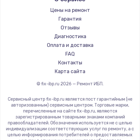
Цены на ремонт
Замена / ремонт электронного модуля
управления
Гарантия
600 руб.
Отзывы
Диагностика
Заказать
Оплата и доставка
Замена конфорки
FAQ
1100 руб.
Контакты
Карта сайта
Заказать
© fix-ibp.ru
2026
— Ремонт ИБП.
Замена платы сенсора
900 руб.
Сервисный центр fix-ibp.ru является пост гарантийным (не
авторизованным) сервисным центром. Торговые марки,
Заказать
перечисленные на сайте fix-ibp.ru, являются
зарегистрированным товарными знаками компаний
Замена регулятора режимов конфорки
правообладателей. Обозначения используется не с целью
индивидуализации соответствующих услуг по ремонту, а с
900 руб.
целью информирования потребителей о предоставляемых