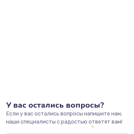
Заказать
Замена видеоадаптера (видеокарты)
1800 руб.
Заказать
Замена, перепайка чипа
1300 руб.
Заказать
Замена HDMI-разъема
650 руб.
Заказать
У вас остались вопросы?
Если у вас остались вопросы напишите нам,
Замена/Pемонт карбюратора
наши специалисты с радостью ответят вам!
1300 руб.
Заказать