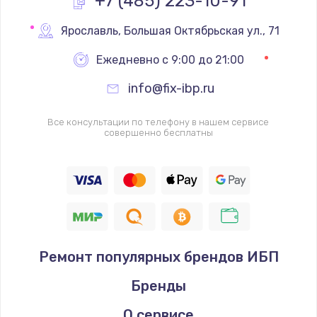
+7 (485) 223-10-91
Замена реле
Ярославль
,
 Большая Октябрьская ул., 71
1000 руб.
Ежедневно с 9:00 до 21:00
Заказать
info@fix-ibp.ru
Замена термопредохранителя
Все консультации по телефону в нашем сервисе
700 руб.
совершенно бесплатны
Заказать
Замена ТЭНа
2500 руб.
Заказать
Ремонт популярных брендов ИБП
Замена шнура
Бренды
1400 руб.
Заказать
О сервисе