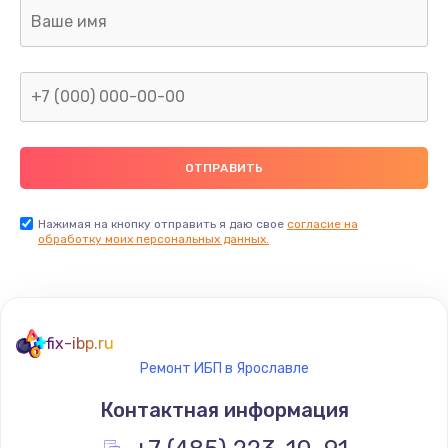
Ремонт капиллярной трубки
400 руб.
Заказать
Замена блока питания
1000 руб.
Заказать
Нажимая на кнопку отправить я даю свое
согласие на
обработку моих персональных данных.
Прошивка / разблокировка
900 руб.
Заказать
fix-ibp.ru
Ремонт ИБП в Ярославле
Замена термостата
Контактная информация
1200 руб.
Заказать