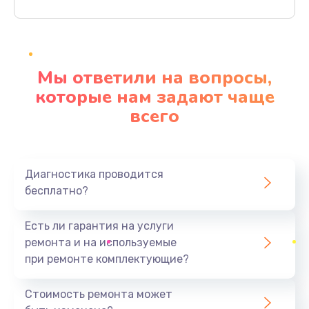
Заказать
Ремонт материнской платы
4500 руб.
Мы ответили на вопросы,
Заказать
которые нам задают чаще
всего
Профилактическая чистка
1000 руб.
Заказать
Диагностика проводится
бесплатно?
Прошивка BIOS
1920 руб.
Есть ли гарантия на услуги
Заказать
ремонта и на используемые
при ремонте комплектующие?
Замена северного моста
1440 руб.
Стоимость ремонта может